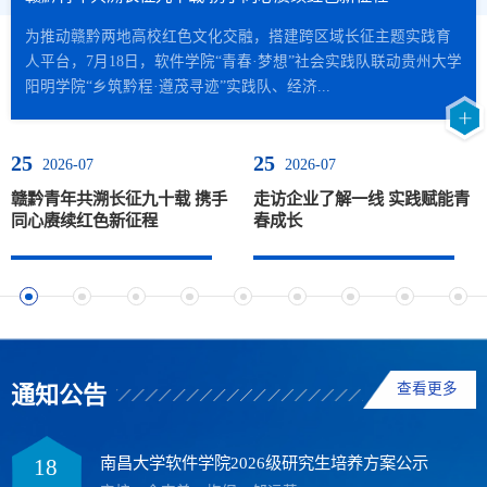
软件
为推动赣黔两地高校红色文化交融，搭建跨区域长征主题实践育
为
冈
人平台，7月18日，软件学院“青春·梦想”社会实践队联动贵州大学
近
阳明学院“乡筑黔程·遵茂寻迹”实践队、经济...
数
25
25
2026-07
2026-07
赣黔青年共溯长征九十载 携手
走访企业了解一线 实践赋能青
同心赓续红色新征程
春成长
查看更多
通知公告
南昌大学软件学院2026级研究生培养方案公示
18