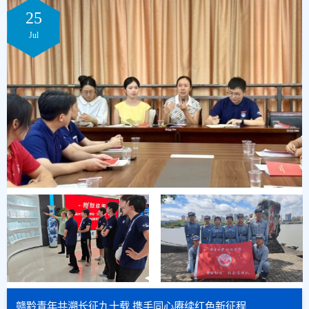
25
Jul
赣黔青年共溯长征九十载 携手同心赓续红色新征程
走