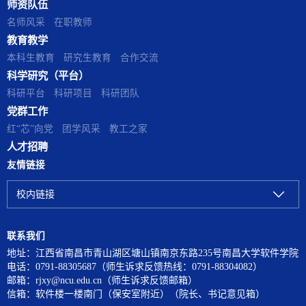
师资队伍
解了大模型选型策略、API集成方
其在云数据共享、分布式系统等
名师风采
在职教师
法及工程化落地的核心技术栈。
场景中解决的关键安全问题。他
教育教学
他通过多个典型行业案例，生动
重点介绍了团队在基于我国商用
本科生教育
研究生教育
合作交流
展示了如何将课堂所学的人工智
密码标准（SM2/SM9等）构建自
能理论转化为解决实际业务问题
主可控代理重加密体系方面的研
科学研究（平台）
的系统能力，...
究进展，...
科研平台
科研项目
科研团队
党群工作
红“芯”向党
团学风采
教工之家
人才招聘
友情链接
校内链接
联系我们
地址：江西省南昌市青山湖区塘山镇南京东路235号南昌大学软件学院
电话：0791-88305687（师生诉求反馈热线：0791-88304082）
邮箱：rjxy@ncu.edu.cn（师生诉求反馈邮箱）
信箱：软件楼一楼南门（保安室附近）（院长、书记意见箱）