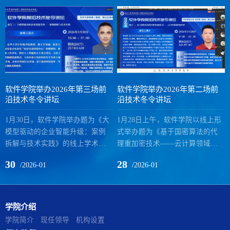
软件学院举办2026年第三场前
软件学院举办2026年第二场前
沿技术冬令讲坛
沿技术冬令讲坛
1月30日，软件学院举办题为《大
1月28日上午，软件学院以线上形
模型驱动的企业智能升级：案例
式举办题为《基于国密算法的代
拆解与技术实践》的线上学术讲
理重加密技术——云计算领域的
座。本次讲座由东华大学计算机
保护神》的学术讲座。本次讲座
30
28
/2026-01
/2026-01
学院教授、博士生导师李锋主
由西安邮电大学网络空间安全学
讲，软件学院副院长罗铭主持，
院教授、博士生导师刘双根主
吸引了近百名师生在线参与。 李
讲，软件学院院长饶泓主持，吸
锋教授结合多年企业研发与科研
引了众多师生聆听。刘双根系统
学院介绍
经验，聚焦大模型在企业智能化
梳理了代理重加密（PRE）技术的
学院简介
现任领导
机构设置
转型中的真实应用场景，系统拆
发展脉络与核心算法，深入剖析